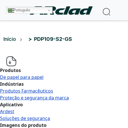
Pular para o conteúdo principal
Procura
Português
Trilha de navegação
Início
PDP109-S2-GS
Produtos
De papel para papel
Indústrias
Produtos Farmacêuticos
Proteção e segurança da marca
Aplicativo
Ardest
Soluções de segurança
Imagens do produto