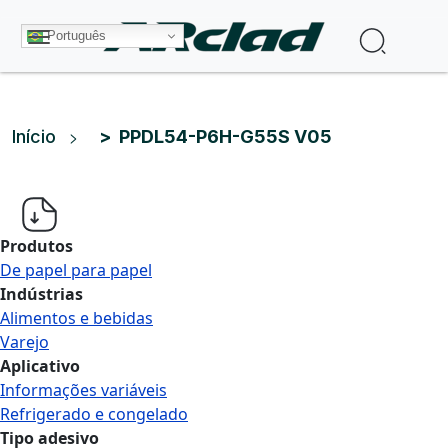
Pular para o conteúdo principal
Procura
Português
Trilha de navegação
Início
PPDL54-P6H-G55S V05
Produtos
De papel para papel
Indústrias
Alimentos e bebidas
Varejo
Aplicativo
Informações variáveis
Refrigerado e congelado
Tipo adesivo