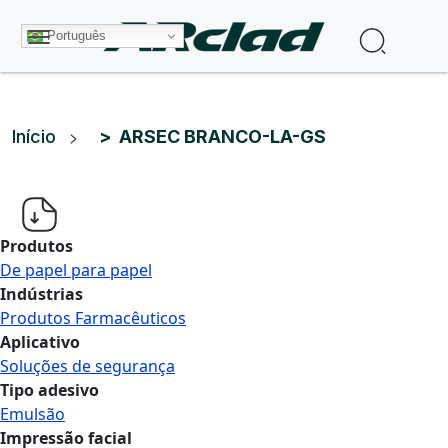
Pular para o conteúdo principal
Procura
Português
Trilha de navegação
Início
ARSEC BRANCO-LA-GS
Produtos
De papel para papel
Indústrias
Produtos Farmacêuticos
Aplicativo
Soluções de segurança
Tipo adesivo
Emulsão
Impressão facial