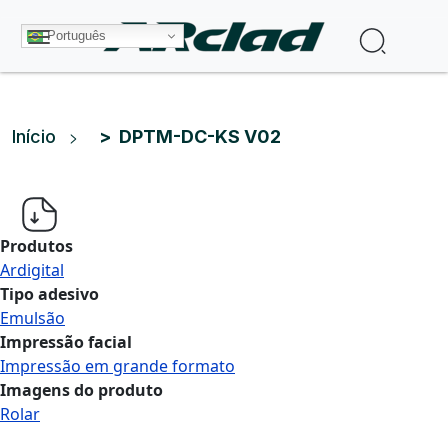
Pular para o conteúdo principal
Procura
Português
Trilha de navegação
Início
DPTM-DC-KS V02
Produtos
Ardigital
Tipo adesivo
Emulsão
Impressão facial
Impressão em grande formato
Imagens do produto
Rolar