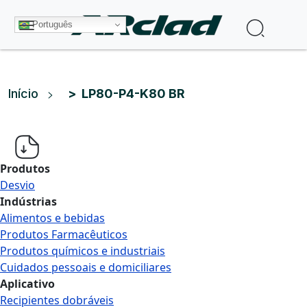
Pular para o conteúdo principal
Procura
Português
Trilha de navegação
Início
LP80-P4-K80 BR
Produtos
Desvio
Indústrias
Alimentos e bebidas
Produtos Farmacêuticos
Produtos químicos e industriais
Cuidados pessoais e domiciliares
Aplicativo
Recipientes dobráveis