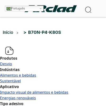
Pular para o conteúdo principal
Procura
Português
Trilha de navegação
Início
B70N-P4-K80S
Produtos
Desvio
Indústrias
Alimentos e bebidas
Sustentável
Aplicativo
Impacto visual de alimentos e bebidas
Energias renováveis
Tipo adesivo