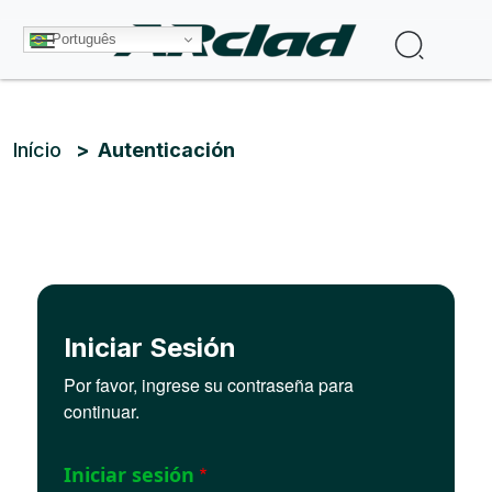
Pular para o conteúdo principal
Procura
Português
Trilha de navegação
Início
Autenticación
Iniciar Sesión
Por favor, ingrese su contraseña para
continuar.
Iniciar sesión