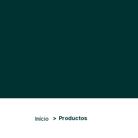
Trilha de navegação
Productos
Início