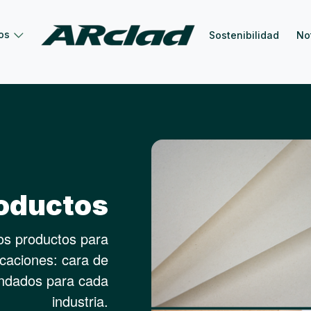
os
Sostenibilidad
No
oductos
ros productos para
icaciones: cara de
endados para cada
industria.