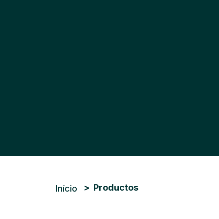
Trilha de navegação
Productos
Início