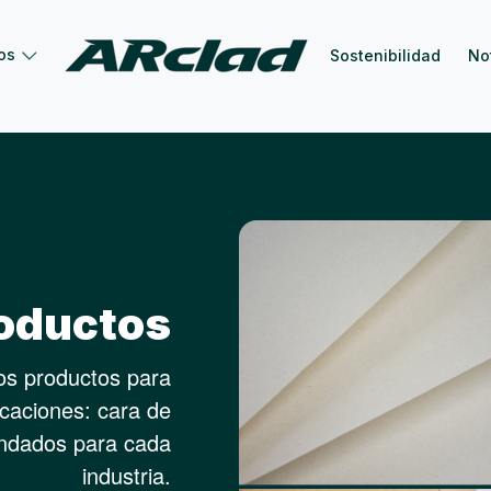
os
Sostenibilidad
No
oductos
ros productos para
icaciones: cara de
endados para cada
industria.