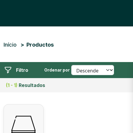
Trilha de navegação
Início
Productos
Filtro
Ordenar por
(1 - 1)
Resultados