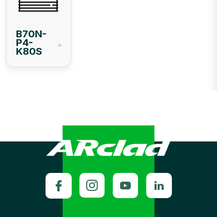
B70N-
P4-
K80S