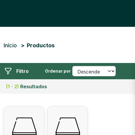
Trilha de navegação
Início
Productos
Filtro
Ordenar por
(1 - 2)
Resultados