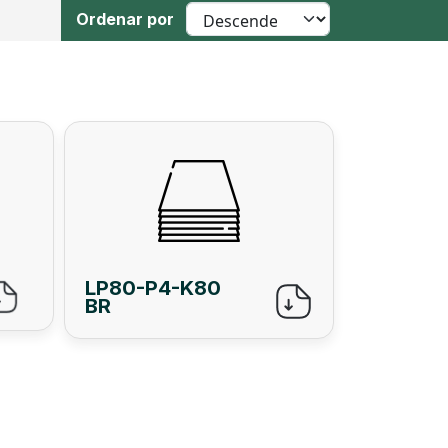
Ordenar por
LP80-P4-K80
BR