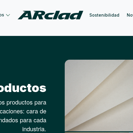
os
Sostenibilidad
No
oductos
ros productos para
icaciones: cara de
endados para cada
industria.