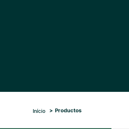
Trilha de navegação
Productos
Início