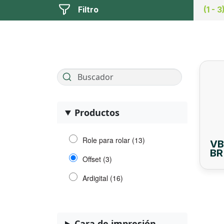
Filtro
(1 - 3
Productos
Role para rolar (13)
VB
BR
Offset (3)
Ardigital (16)
Cara de impresión